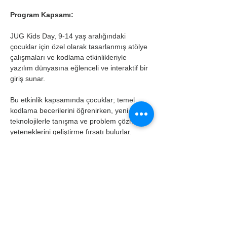
Program Kapsamı: 
JUG Kids Day, 9-14 yaş aralığındaki 
çocuklar için özel olarak tasarlanmış atölye 
çalışmaları ve kodlama etkinlikleriyle 
yazılım dünyasına eğlenceli ve interaktif bir 
giriş sunar. 
Bu etkinlik kapsamında çocuklar; temel 
kodlama becerilerini öğrenirken, yeni 
teknolojilerle tanışma ve problem çözme 
yeteneklerini geliştirme fırsatı bulurlar. 
Amacımız, yazılımın temellerini eğlenceli ve 
ilgi çekici bir şekilde öğreterek, çocukların 
teknolojiye olan ilgisini artırmak ve 
sürdürülebilir bir bilişim ekosistemi 
oluşturmaktır. 
Öğrenme Hedefleri: