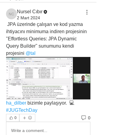
Nursel Cıbır
Nursel Cıbır
2 Mart 2024
 JPA üzerinde çalışan ve kod yazma 
ihtiyacını minimuma indiren projesinin 
"Effortless Queries: JPA Dynamic 
Query Builder" sunumunu kendi 
projesini 
@tal
ha_dilber
 bizimle paylaşıyor.  💻
#JUGTechDay
0
0
Write a comment...