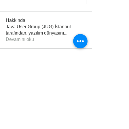
Hakkında
Java User Group (JUG) İstanbul
tarafından, yazılım dünyasını
...
Devamını oku
Üyeler
saalkerem58
Takip Et
saalkerem58
enes_gonez_52
Takip Et
enes_gonez_52
Muhammed AK
Takip Et
murat_dindar
Takip Et
murat_dindar
Emirhan Baran
Takip Et
Tümünü Gör: Üyeler (91)