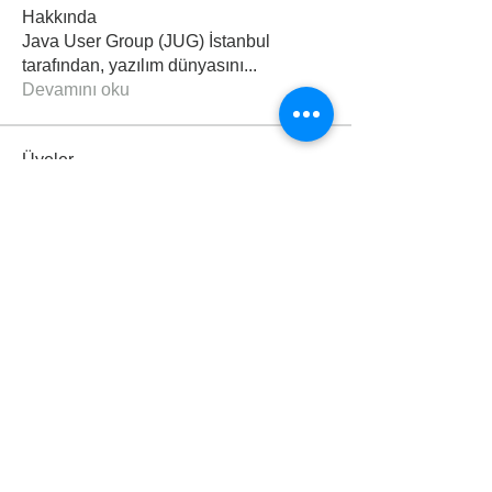
Hakkında
Java User Group (JUG) İstanbul
tarafından, yazılım dünyasını
...
Devamını oku
Üyeler
saalkerem58
Takip Et
saalkerem58
enes_gonez_52
Takip Et
enes_gonez_52
Muhammed AK
Takip Et
murat_dindar
Takip Et
murat_dindar
Emirhan Baran
Takip Et
Tümünü Gör: Üyeler (91)