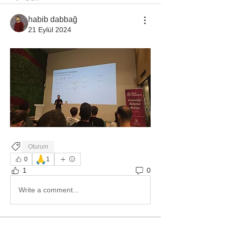
habib dabbağ
21 Eylül 2024
Oturum
🙏
0
1
1
0
Write a comment...