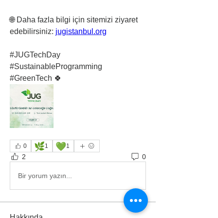
🌐 Daha fazla bilgi için sitemizi ziyaret 
edebilirsiniz: 
jugistanbul.org
#JUGTechDay 
#SustainableProgramming 
#GreenTech 🍀
🌿
💚
0
1
1
2
0
Bir yorum yazın...
Hakkında