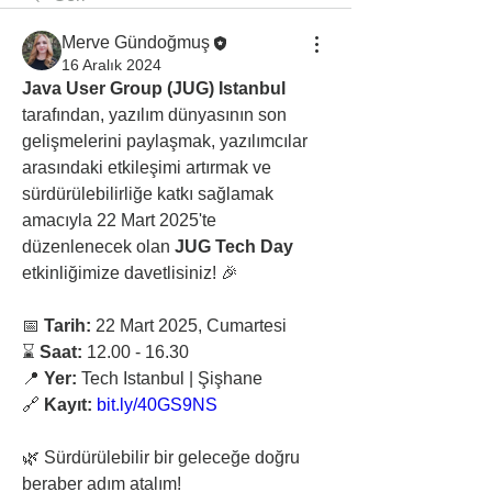
Merve Gündoğmuş
16 Aralık 2024
Java User Group (JUG) Istanbul
tarafından, yazılım dünyasının son 
gelişmelerini paylaşmak, yazılımcılar 
arasındaki etkileşimi artırmak ve 
sürdürülebilirliğe katkı sağlamak 
amacıyla 22 Mart 2025'te 
düzenlenecek olan 
JUG Tech Day
etkinliğimize davetlisiniz! 🎉
📅 
Tarih:
 22 Mart 2025, Cumartesi
⌛️ 
Saat:
 12.00 - 16.30
📍 
Yer:
 Tech Istanbul | Şişhane
🔗 
Kayıt:
bit.ly/40GS9NS
🌿 Sürdürülebilir bir geleceğe doğru 
beraber adım atalım!